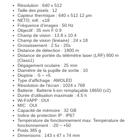
Résolution : 640 x 512
Taille des pixels : 12
Capteur thermique : 640 x 512 12 µm
NETD, mK : ≤18
Fréquence d'images : 50 Hz
Objectif : 35 mm F 0.9
Champ de vision : 13.8 x 10.4
Champ de vision (linéaire) : 24 x 18
Grossissement : 2.5x - 20x
Distance de détection : 1800 m
Distance de portée du télémètre laser (LRF) 800 m
(Class1)
Dégagement oculaire : 25 mm
Diamètre de la pupille de sortie : 10
Dioptrie : -5 ~ +5
Type d'affichage : AMOLED
Résolution de l'écran : 1024 x 768
Batterie : Batterie li-ion remplaçable 18650 (x2)
Durée d'utilisation maximale : 4.5 h
Wi-Fi/APP : OUI
MIC : OUI
Capacité de mémoire : 32 GB
Indice de protection IP : IP67
Température de fonctionnement max. Température de
fonctionnement : -20 ~ +50
Poids 385 g
Dimensions : 143 x 47 x 74 mm