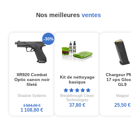
Nos meilleures
ventes
-30%
XR920 Combat
Chargeur PMA
Kit de nettoyage
Optic canon noir
17 cps Glock1
basique
fileté
GL9
Shadow Systems
Breakthrough Clean
Magpul
Technologies
37,80 €
25,50 €
1 584,00 €
1 108,80 €