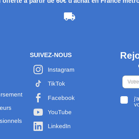
 offerte à partir de 60€ d'achat en France métr
Rejo
SUIVEZ-NOUS
Instagram
TikTok
ursement
Facebook
j'
v
eurs
YouTube
sionnels
LinkedIn