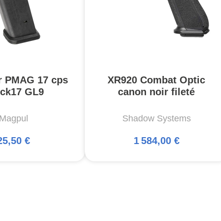
r PMAG 17 cps
XR920 Combat Optic
ck17 GL9
canon noir fileté
Magpul
Shadow Systems
25,50 €
1 584,00 €