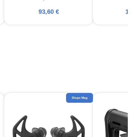
93,60 €
122
Dispo Mag