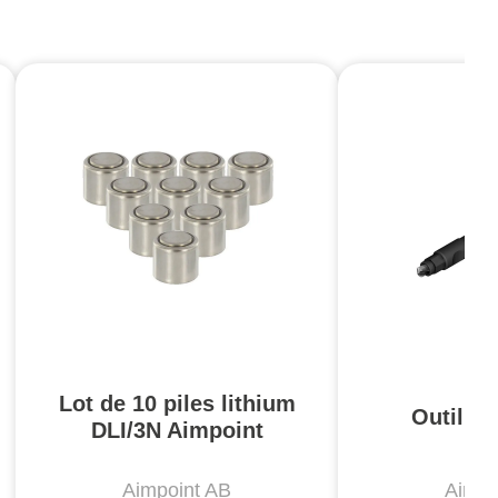
Lot de 10 piles lithium
Outil d
DLI/3N Aimpoint
Aimpoint AB
Aimpo