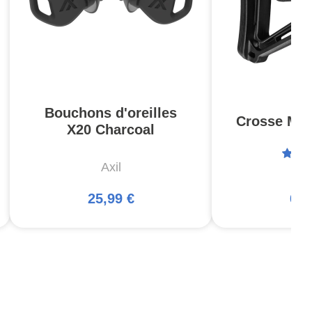
Bouchons d'oreilles
Crosse MOE
X20 Charcoal
Axil
Ma
25,99 €
66,