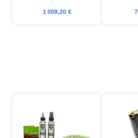
1 009,20 €
7