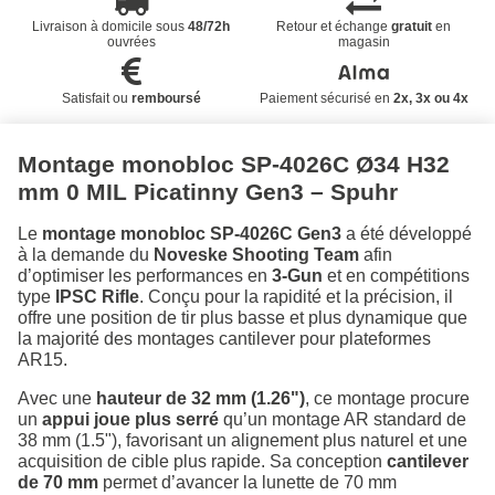
Livraison à domicile sous
48/72h
Retour et échange
gratuit
en
ouvrées
magasin
Satisfait ou
remboursé
Paiement sécurisé en
2x, 3x ou 4x
Montage monobloc SP-4026C Ø34 H32
mm 0 MIL Picatinny Gen3 – Spuhr
Le
montage monobloc SP-4026C Gen3
a été développé
à la demande du
Noveske Shooting Team
afin
d’optimiser les performances en
3-Gun
et en compétitions
type
IPSC Rifle
. Conçu pour la rapidité et la précision, il
offre une position de tir plus basse et plus dynamique que
la majorité des montages cantilever pour plateformes
AR15.
Avec une
hauteur de 32 mm (1.26")
, ce montage procure
un
appui joue plus serré
qu’un montage AR standard de
38 mm (1.5"), favorisant un alignement plus naturel et une
acquisition de cible plus rapide. Sa conception
cantilever
de 70 mm
permet d’avancer la lunette de 70 mm