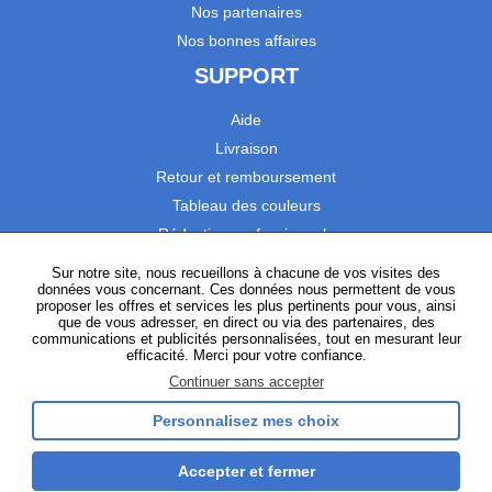
Nos partenaires
Nos bonnes affaires
SUPPORT
Aide
Livraison
Retour et remboursement
Tableau des couleurs
Réduction professionnels
Catalogues
Sur notre site, nous recueillons à chacune de vos visites des
données vous concernant. Ces données nous permettent de vous
Satisfaction Clients
proposer les offres et services les plus pertinents pour vous, ainsi
que de vous adresser, en direct ou via des partenaires, des
communications et publicités personnalisées, tout en mesurant leur
SUIVEZ-NOUS
efficacité. Merci pour votre confiance.
Continuer sans accepter
Personnalisez mes choix
Instagram
TikTok
Facebook
YouTube
LinkedIn
Accepter et fermer
Gestion des cookies