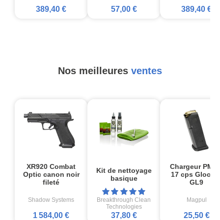
389,40 €
57,00 €
389,40 €
Nos meilleures
ventes
XR920 Combat
Chargeur PMA
Kit de nettoyage
Optic canon noir
17 cps Glock1
basique
fileté
GL9
Shadow Systems
Breakthrough Clean
Magpul
Technologies
1 584,00 €
37,80 €
25,50 €