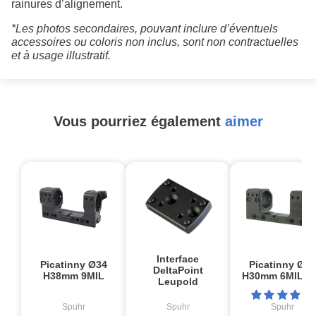
rainures d’alignement.
*Les photos secondaires, pouvant inclure d’éventuels
accessoires ou coloris non inclus, sont non contractuelles
et à usage illustratif.
Vous pourriez également
aimer
Interface
Picatinny Ø34
Picatinny Ø30
DeltaPoint
H38mm 9MIL
H30mm 6MIL P
Leupold
Spuhr
Spuhr
Spuhr