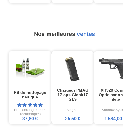
Nos meilleures
ventes
Chargeur PMAG
XR920 Comba
Kit de nettoyage
17 cps Glock17
Optic canon no
basique
GL9
fileté
Breakthrough Clean
Magpul
Shadow Systems
Technologies
37,80 €
25,50 €
1 584,00 €