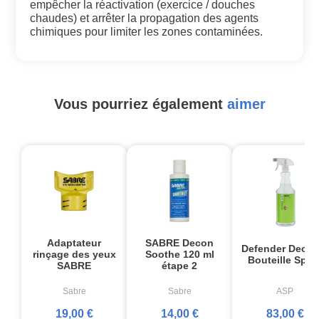
empêcher la réactivation (exercice / douches
chaudes) et arrêter la propagation des agents
chimiques pour limiter les zones contaminées.
Vous pourriez également
aimer
Adaptateur
SABRE Decon
Defender Decon
rinçage des yeux
Soothe 120 ml
Bouteille Spra
SABRE
étape 2
Sabre
Sabre
ASP
19,00 €
14,00 €
83,00 €