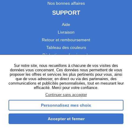
Nos bonnes affaires
SUPPORT
Aide
Livraison
Retour et remboursement
Tableau des couleurs
Réduction professionnels
Catalogues
Sur notre site, nous recueillons à chacune de vos visites des
données vous concernant. Ces données nous permettent de vous
Satisfaction Clients
proposer les offres et services les plus pertinents pour vous, ainsi
que de vous adresser, en direct ou via des partenaires, des
communications et publicités personnalisées, tout en mesurant leur
SUIVEZ-NOUS
efficacité. Merci pour votre confiance.
Continuer sans accepter
Personnalisez mes choix
Instagram
TikTok
Facebook
YouTube
LinkedIn
Accepter et fermer
Gestion des cookies
Plan du site