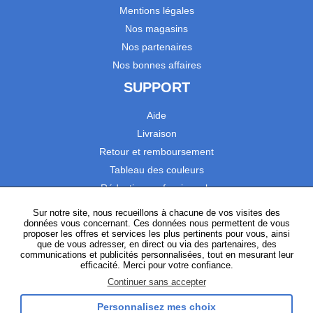
Mentions légales
Nos magasins
Nos partenaires
Nos bonnes affaires
SUPPORT
Aide
Livraison
Retour et remboursement
Tableau des couleurs
Réduction professionnels
Catalogues
Sur notre site, nous recueillons à chacune de vos visites des
données vous concernant. Ces données nous permettent de vous
Satisfaction Clients
proposer les offres et services les plus pertinents pour vous, ainsi
que de vous adresser, en direct ou via des partenaires, des
communications et publicités personnalisées, tout en mesurant leur
SUIVEZ-NOUS
efficacité. Merci pour votre confiance.
Continuer sans accepter
Personnalisez mes choix