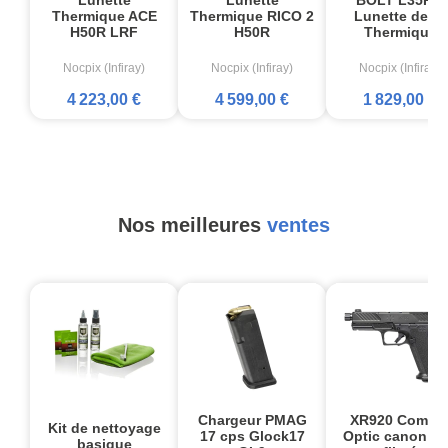
Thermique ACE
Thermique RICO 2
Lunette de tir
H50R LRF
H50R
Thermique
Nocpix (Infiray)
Nocpix (Infiray)
Nocpix (Infiray)
4 223,00 €
4 599,00 €
1 829,00 €
Nos meilleures
ventes
Chargeur PMAG
XR920 Comba
Kit de nettoyage
17 cps Glock17
Optic canon no
basique