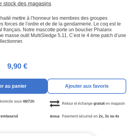
le stock des magasins
aité mettre à l'honneur les membres des groupes
es forces de l'ordre et de de la gendarmerie. Le coq est le
l français. Notre mascotte porte un bouclier Phalanx
ne masse outil MultiSledge 5.11. C'est le 4 ème patch d'une
llectionner.
9,90 €
er au panier
Ajouter aux favoris
 domicile sous
48/72h
Retour et échange
gratuit
en magasin
remboursé
Paiement sécurisé en
2x, 3x ou 4x