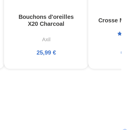
Bouchons d'oreilles
Crosse MOE
X20 Charcoal
Axil
Ma
25,99 €
66,