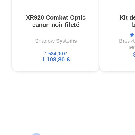
XR920 Combat Optic
Kit d
canon noir fileté
Shadow Systems
Break
Te
1 584,00 €
1 108,80 €