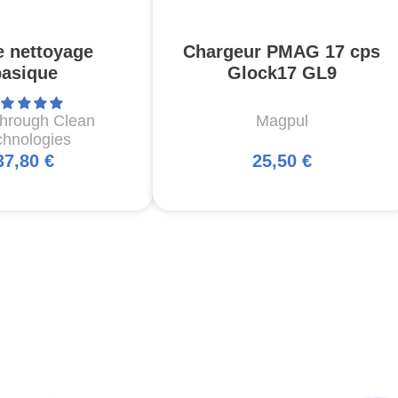
e nettoyage
Chargeur PMAG 17 cps
basique
Glock17 GL9
through Clean
Magpul
chnologies
37,80 €
25,50 €