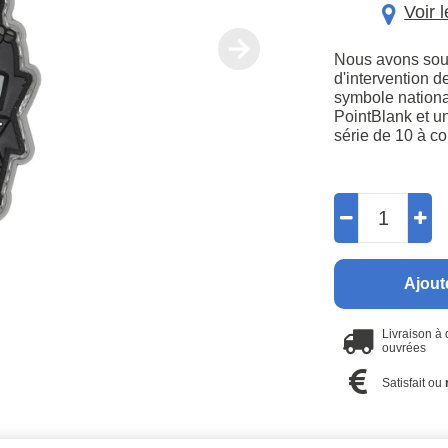
Voir 
Nous avons souh
d'intervention d
symbole nationa
PointBlank et u
série de 10 à co
Ajout
Livraison à
ouvrées
Satisfait ou