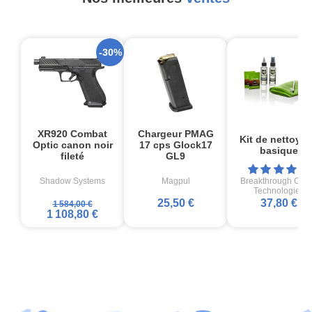
-30%
XR920 Combat
Chargeur PMAG
Kit de nettoya
Optic canon noir
17 cps Glock17
basique
fileté
GL9
Shadow Systems
Magpul
Breakthrough Cle
Technologies
25,50 €
37,80 €
1 584,00 €
1 108,80 €