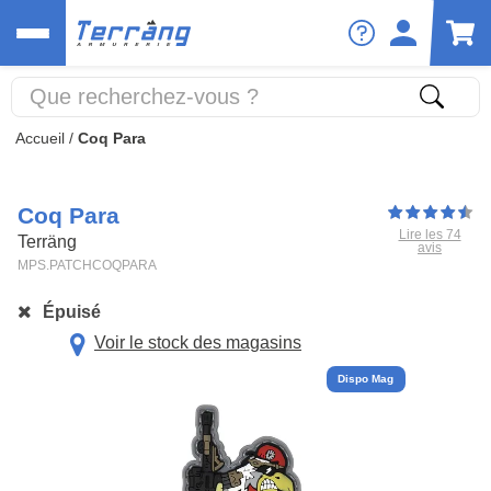
Accueil
/
Coq Para
Coq Para
Lire les 74
Terräng
avis
MPS.PATCHCOQPARA
Épuisé
Voir le stock des magasins
Dispo Mag