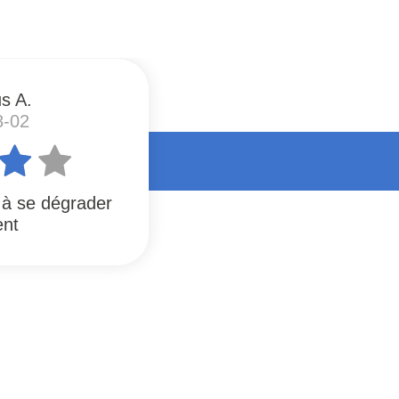
s A.
8-02
 à se dégrader
ent