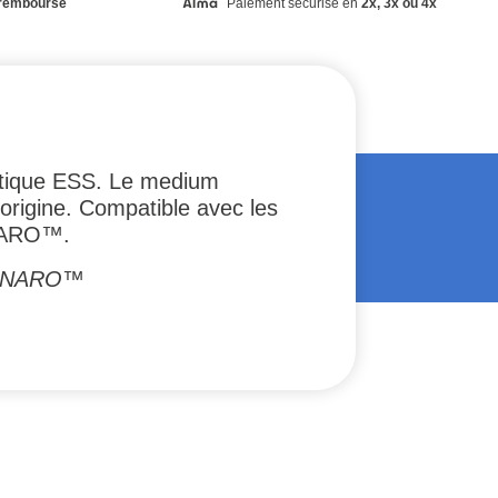
remboursé
Paiement sécurisé en
2x, 3x ou 4x
istique ESS. Le medium
'origine. Compatible avec les
NARO™.
de NARO™