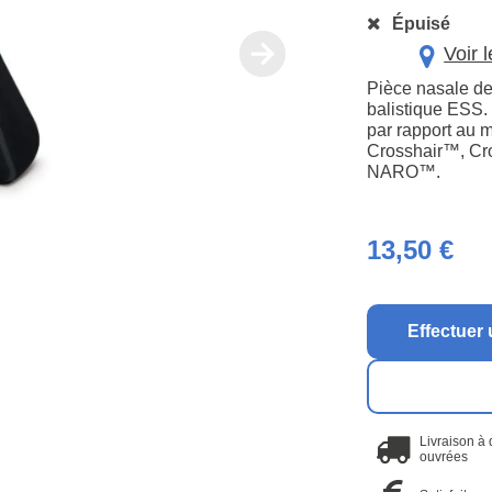
Épuisé
Voir 
Pièce nasale de
balistique ESS. 
par rapport au 
Crosshair™, C
NARO™.
13,50 €
Effectuer 
Livraison à
ouvrées