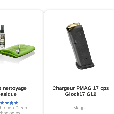
e nettoyage
Chargeur PMAG 17 cps
basique
Glock17 GL9
through Clean
Magpul
chnologies