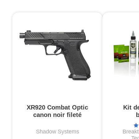
XR920 Combat Optic
Kit d
canon noir fileté
Shadow Systems
Break
Te