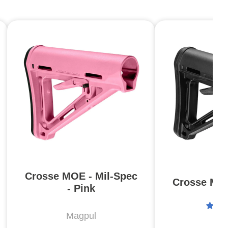
Crosse MOE - Mil-Spec
Crosse MOE
- Pink
Magpul
Ma