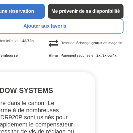
une réservation
Me prévenir de sa disponibilité
Ajouter aux favoris
 domicile sous
48/72h
Retour et échange
gratuit
en magasin
remboursé
Paiement sécurisé en
2x, 3x ou 4x
ADOW SYSTEMS
gré dans le canon. Le
nforme à de nombreuses
 du DR920P sont usinés pour
 rapidement le compensateur
essiter de vis de réglage ou