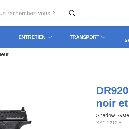
ENTRETIEN
TRANSPORT
S
teur
DR920P
noir e
Shadow Syst
SSC.2212.E