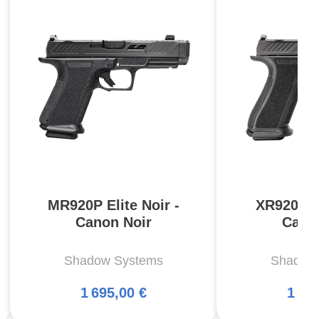
MR920P Elite Noir -
XR920P El
Canon Noir
Cano
Shadow Systems
Shadow
1 695,00 €
1 69