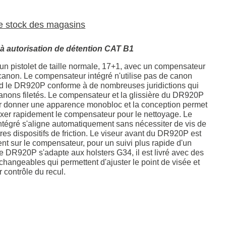
le stock des magasins
 autorisation de détention CAT B1
n pistolet de taille normale, 17+1, avec un compensateur
 canon. Le compensateur intégré n'utilise pas de canon
rend le DR920P conforme à de nombreuses juridictions qui
canons filetés. Le compensateur et la glissière du DR920P
r donner une apparence monobloc et la conception permet
 fixer rapidement le compensateur pour le nettoyage. Le
tégré s'aligne automatiquement sans nécessiter de vis de
res dispositifs de friction. Le viseur avant du DR920P est
nt sur le compensateur, pour un suivi plus rapide d'un
Le DR920P s'adapte aux holsters G34, il est livré avec des
changeables qui permettent d'ajuster le point de visée et
r contrôle du recul.