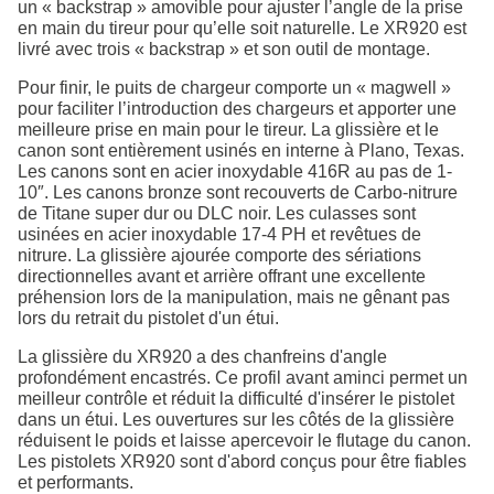
un « backstrap » amovible pour ajuster l’angle de la prise
en main du tireur pour qu’elle soit naturelle. Le XR920 est
livré avec trois « backstrap » et son outil de montage.
Pour finir, le puits de chargeur comporte un « magwell »
pour faciliter l’introduction des chargeurs et apporter une
meilleure prise en main pour le tireur. La glissière et le
canon sont entièrement usinés en interne à Plano, Texas.
Les canons sont en acier inoxydable 416R au pas de 1-
10″. Les canons bronze sont recouverts de Carbo-nitrure
de Titane super dur ou DLC noir. Les culasses sont
usinées en acier inoxydable 17-4 PH et revêtues de
nitrure. La glissière ajourée comporte des sériations
directionnelles avant et arrière offrant une excellente
préhension lors de la manipulation, mais ne gênant pas
lors du retrait du pistolet d'un étui.
La glissière du XR920 a des chanfreins d'angle
profondément encastrés. Ce profil avant aminci permet un
meilleur contrôle et réduit la difficulté d'insérer le pistolet
dans un étui. Les ouvertures sur les côtés de la glissière
réduisent le poids et laisse apercevoir le flutage du canon.
Les pistolets XR920 sont d'abord conçus pour être fiables
et performants.