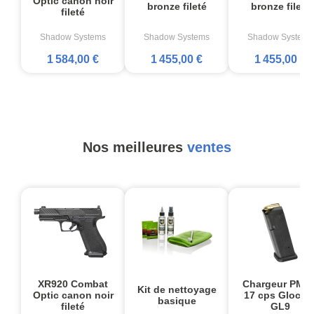
Optic canon noir
bronze fileté
bronze fileté
fileté
Shadow Systems
Shadow Systems
Shadow Systems
1 584,00 €
1 455,00 €
1 455,00 €
Nos meilleures
ventes
XR920 Combat
Chargeur PMA
Kit de nettoyage
Optic canon noir
17 cps Glock1
basique
fileté
GL9