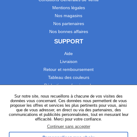
Mentions légales
Nos magasins
Nos partenaires
Nos bonnes affaires
SUPPORT
Aide
Livraison
Retour et remboursement
Tableau des couleurs
Réduction professionnels
Catalogues
Sur notre site, nous recueillons à chacune de vos visites des
données vous concernant. Ces données nous permettent de vous
Satisfaction Clients
proposer les offres et services les plus pertinents pour vous, ainsi
que de vous adresser, en direct ou via des partenaires, des
communications et publicités personnalisées, tout en mesurant leur
SUIVEZ-NOUS
efficacité. Merci pour votre confiance.
Continuer sans accepter