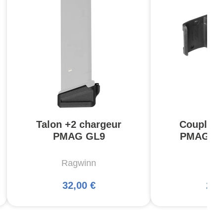
Talon +2 chargeur
Coupleu
PMAG GL9
PMAG 3
Ragwinn
Ma
32,00 €
27,