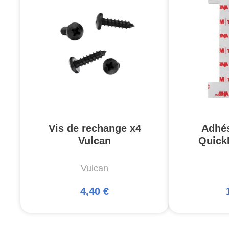
Vis de rechange x4
Adhés
Vulcan
Quick
Vulcan
4,40 €