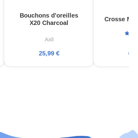
Bouchons d'oreilles
Crosse MOE
X20 Charcoal
Axil
Ma
25,99 €
66,