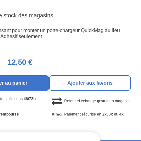
le stock des magasins
issant pour monter un porte-chargeur QuickMag au lieu
s. Adhésif seulement
12,50 €
er au panier
Ajouter aux favoris
 domicile sous
48/72h
Retour et échange
gratuit
en magasin
remboursé
Paiement sécurisé en
2x, 3x ou 4x