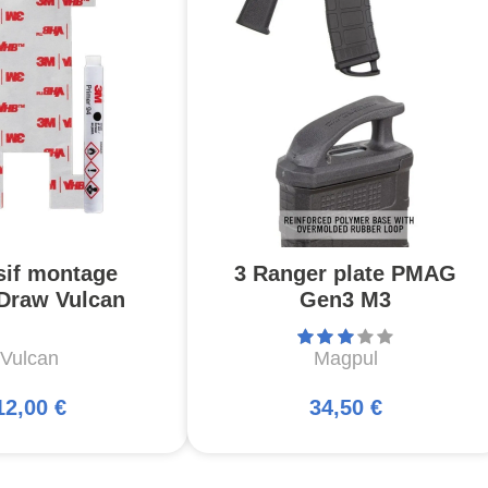
if montage
3 Ranger plate PMAG
Draw Vulcan
Gen3 M3
Vulcan
Magpul
12,00 €
34,50 €