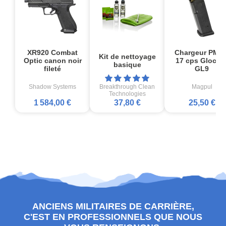
XR920 Combat
Chargeur PMA
Kit de nettoyage
Optic canon noir
17 cps Glock1
basique
fileté
GL9
Shadow Systems
Breakthrough Clean
Magpul
Technologies
1 584,00 €
37,80 €
25,50 €
ANCIENS MILITAIRES DE CARRIÈRE,
C'EST EN PROFESSIONNELS QUE NOUS