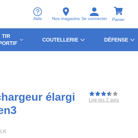
Aide
Nos magasins
Se connecter
Panier
TIR
COUTELLERIE
DÉFENSE
PORTIF
chargeur élargi
Lire les 2 avis
en3
BLK