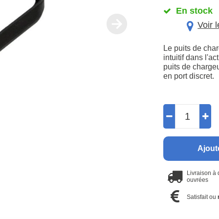
En stock
Voir 
Le puits de cha
intuitif dans l'a
puits de chargeu
en port discret.
Ajout
Livraison à
ouvrées
Satisfait ou