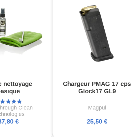
e nettoyage
Chargeur PMAG 17 cps
basique
Glock17 GL9
through Clean
Magpul
chnologies
37,80 €
25,50 €