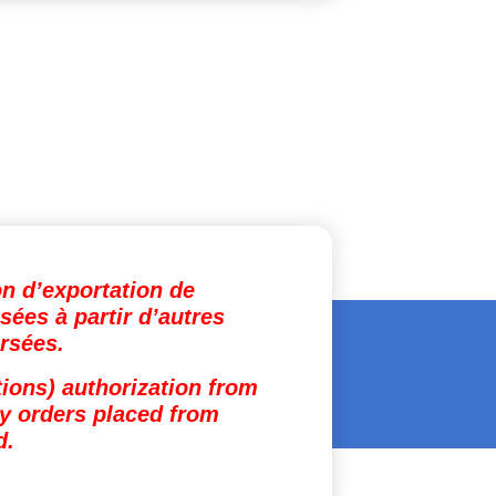
on d’exportation de
ées à partir d’autres
rsées.
tions) authorization from
ny orders placed from
d.