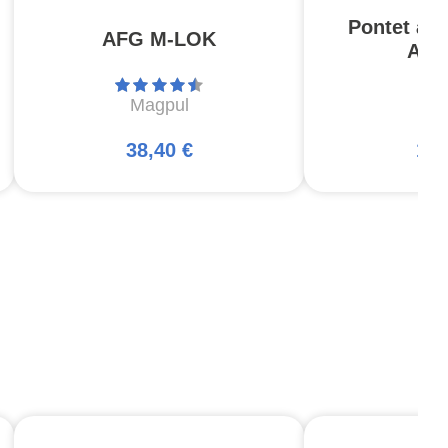
Pontet am
AFG M-LOK
AR1
Magpul
Ma
38,40 €
16,