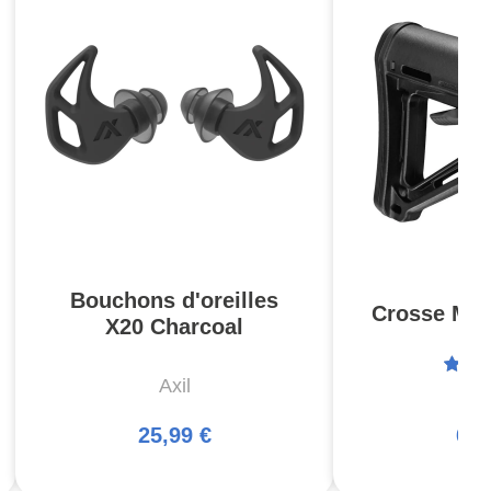
Bouchons d'oreilles
Crosse MOE
X20 Charcoal
Axil
Ma
25,99 €
66,