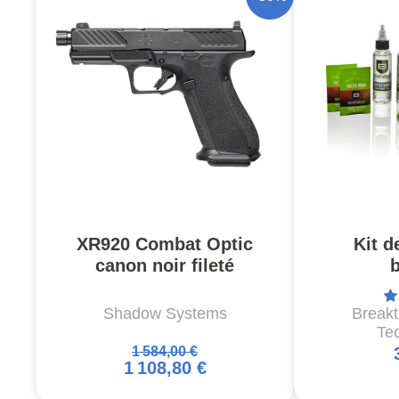
XR920 Combat Optic
Kit d
canon noir fileté
Shadow Systems
Break
Te
1 584,00 €
1 108,80 €