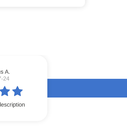
s A.
7-24
escription