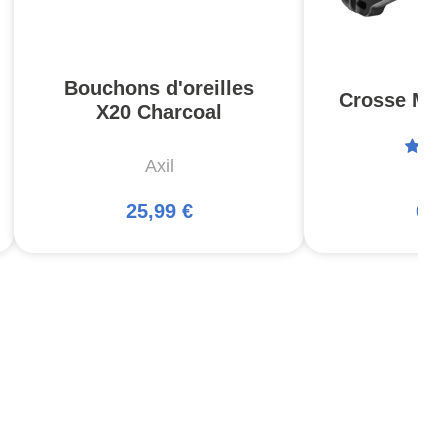
Bouchons d'oreilles
Crosse MOE
X20 Charcoal
Axil
Ma
25,99 €
66,