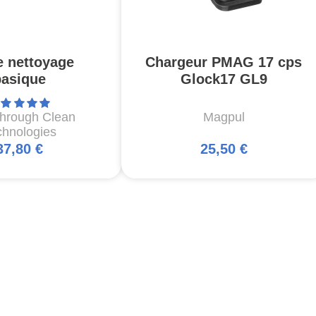
e nettoyage
Chargeur PMAG 17 cps
basique
Glock17 GL9
through Clean
Magpul
chnologies
37,80 €
25,50 €