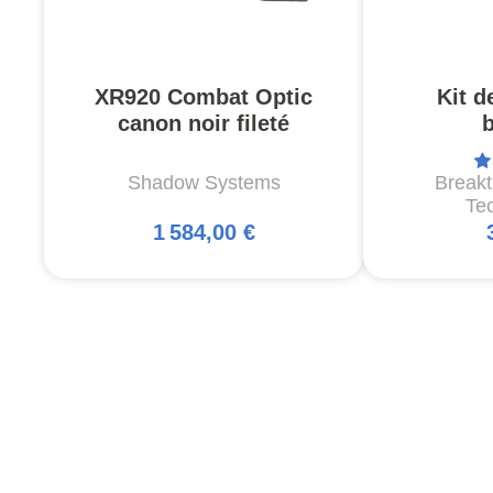
XR920 Combat Optic
Kit d
canon noir fileté
Shadow Systems
Break
Te
1 584,00 €