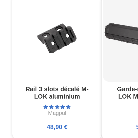
Rail 3 slots décalé M-
Garde-
LOK aluminium
LOK M
Magpul
48,90 €