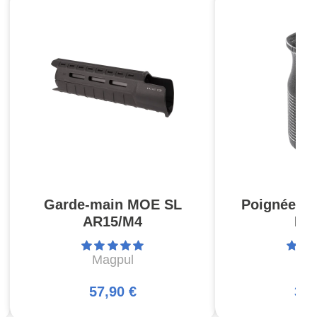
Garde-main MOE SL
Poignée ve
AR15/M4
M-
Magpul
Ma
57,90 €
31,