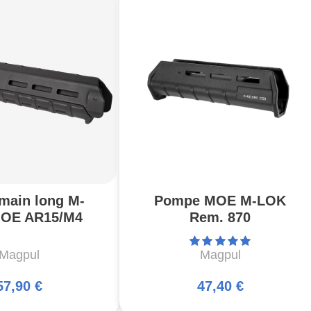
main long M-
Pompe MOE M-LOK
OE AR15/M4
Rem. 870
Magpul
Magpul
57,90 €
47,40 €