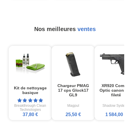
Nos meilleures
ventes
Chargeur PMAG
XR920 Comba
Kit de nettoyage
17 cps Glock17
Optic canon no
basique
GL9
fileté
Breakthrough Clean
Magpul
Shadow Systems
Technologies
37,80 €
25,50 €
1 584,00 €