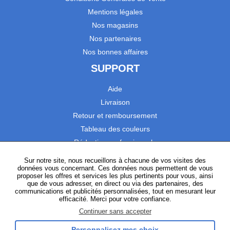
Mentions légales
Nos magasins
Nos partenaires
Nos bonnes affaires
SUPPORT
Aide
Livraison
Retour et remboursement
Tableau des couleurs
Réduction professionnels
Catalogues
Sur notre site, nous recueillons à chacune de vos visites des
données vous concernant. Ces données nous permettent de vous
Satisfaction Clients
proposer les offres et services les plus pertinents pour vous, ainsi
que de vous adresser, en direct ou via des partenaires, des
communications et publicités personnalisées, tout en mesurant leur
SUIVEZ-NOUS
efficacité. Merci pour votre confiance.
Continuer sans accepter
Personnalisez mes choix