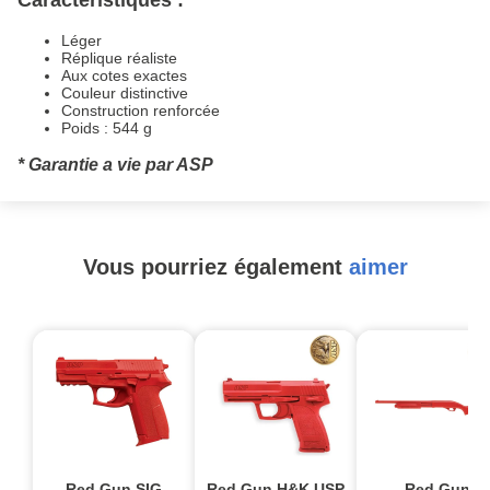
Léger
Réplique réaliste
Aux cotes exactes
Couleur distinctive
Construction renforcée
Poids : 544 g
* Garantie a vie par ASP
Vous pourriez également
aimer
Red Gun SIG
Red Gun H&K USP
Red Gun