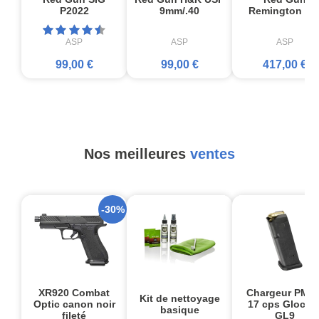
P2022
9mm/.40
Remington 87
ASP
ASP
ASP
99,00 €
99,00 €
417,00 €
Nos meilleures
ventes
-30%
XR920 Combat
Chargeur PMA
Kit de nettoyage
Optic canon noir
17 cps Glock1
basique
fileté
GL9