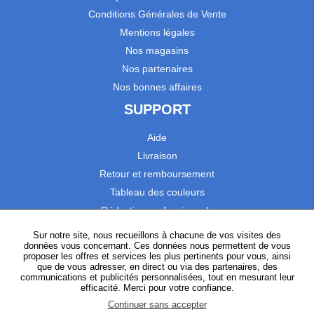
Conditions Générales de Vente
Mentions légales
Nos magasins
Nos partenaires
Nos bonnes affaires
SUPPORT
Aide
Livraison
Retour et remboursement
Tableau des couleurs
Réduction professionnels
Catalogues
Sur notre site, nous recueillons à chacune de vos visites des
données vous concernant. Ces données nous permettent de vous
Satisfaction Clients
proposer les offres et services les plus pertinents pour vous, ainsi
que de vous adresser, en direct ou via des partenaires, des
communications et publicités personnalisées, tout en mesurant leur
SUIVEZ-NOUS
efficacité. Merci pour votre confiance.
Continuer sans accepter