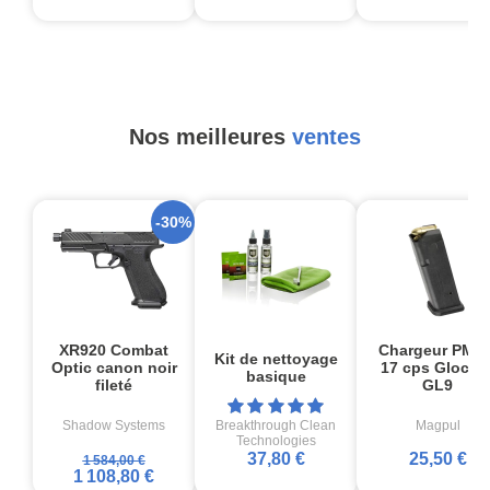
Nos meilleures
ventes
-30%
XR920 Combat
Chargeur PMA
Kit de nettoyage
Optic canon noir
17 cps Glock1
basique
fileté
GL9
Shadow Systems
Breakthrough Clean
Magpul
Technologies
37,80 €
25,50 €
1 584,00 €
1 108,80 €