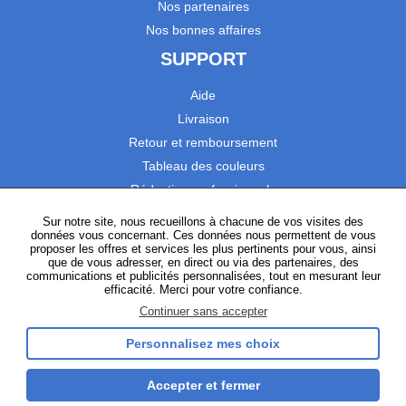
Nos partenaires
Nos bonnes affaires
SUPPORT
Aide
Livraison
Retour et remboursement
Tableau des couleurs
Réduction professionnels
Catalogues
Sur notre site, nous recueillons à chacune de vos visites des
données vous concernant. Ces données nous permettent de vous
Satisfaction Clients
proposer les offres et services les plus pertinents pour vous, ainsi
que de vous adresser, en direct ou via des partenaires, des
communications et publicités personnalisées, tout en mesurant leur
SUIVEZ-NOUS
efficacité. Merci pour votre confiance.
Continuer sans accepter
Personnalisez mes choix
Instagram
TikTok
Facebook
YouTube
LinkedIn
Accepter et fermer
Gestion des cookies