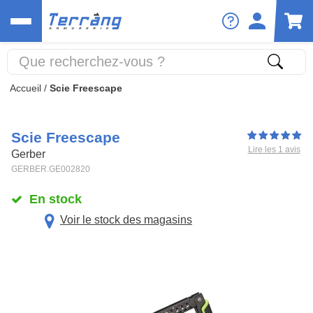
Accueil
/
Scie Freescape
Scie Freescape
Lire les 1 avis
Gerber
GERBER.GE002820
En stock
Voir le stock des magasins