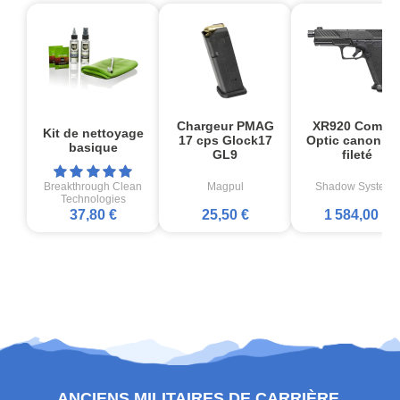
Chargeur PMAG
XR920 Comba
Kit de nettoyage
17 cps Glock17
Optic canon no
basique
GL9
fileté
Breakthrough Clean
Magpul
Shadow Systems
Technologies
37,80 €
25,50 €
1 584,00 €
ANCIENS MILITAIRES DE CARRIÈRE,