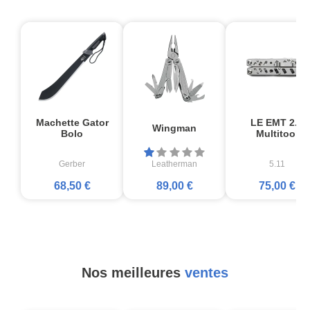
Machette Gator
LE EMT 2.0
Wingman
Bolo
Multitool
Gerber
Leatherman
5.11
68,50 €
89,00 €
75,00 €
Nos meilleures
ventes