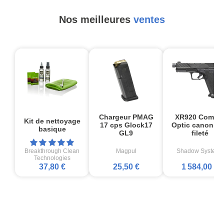
Nos meilleures
ventes
Chargeur PMAG
XR920 Comba
Kit de nettoyage
17 cps Glock17
Optic canon no
basique
GL9
fileté
Breakthrough Clean
Magpul
Shadow Systems
Technologies
37,80 €
25,50 €
1 584,00 €