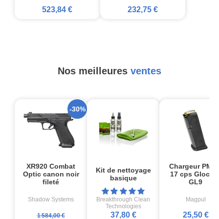
523,84 €
232,75 €
Nos meilleures
ventes
-30%
XR920 Combat
Chargeur PMA
Kit de nettoyage
Optic canon noir
17 cps Glock1
basique
fileté
GL9
Shadow Systems
Breakthrough Clean
Magpul
Technologies
37,80 €
25,50 €
1 584,00 €