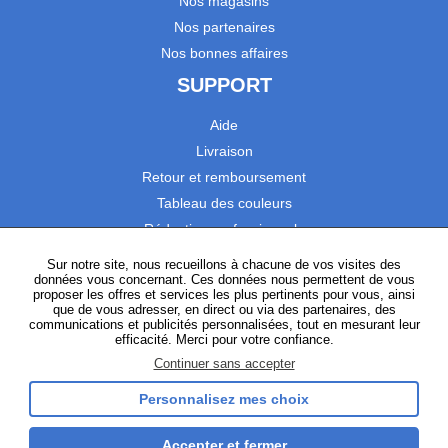
Nos magasins
Nos partenaires
Nos bonnes affaires
SUPPORT
Aide
Livraison
Retour et remboursement
Tableau des couleurs
Réduction professionnels
Catalogues
Sur notre site, nous recueillons à chacune de vos visites des
données vous concernant. Ces données nous permettent de vous
Satisfaction Clients
proposer les offres et services les plus pertinents pour vous, ainsi
que de vous adresser, en direct ou via des partenaires, des
communications et publicités personnalisées, tout en mesurant leur
SUIVEZ-NOUS
efficacité. Merci pour votre confiance.
Continuer sans accepter
Personnalisez mes choix
Instagram
TikTok
Facebook
YouTube
LinkedIn
Accepter et fermer