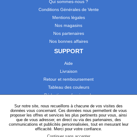
Qui sommes-nous ?
Conditions Générales de Vente
Mentions légales
Nos magasins
Nos partenaires
Nos bonnes affaires
SUPPORT
Aide
Livraison
Retour et remboursement
Tableau des couleurs
Réduction professionnels
Catalogues
Sur notre site, nous recueillons à chacune de vos visites des
données vous concernant. Ces données nous permettent de vous
Satisfaction Clients
proposer les offres et services les plus pertinents pour vous, ainsi
que de vous adresser, en direct ou via des partenaires, des
communications et publicités personnalisées, tout en mesurant leur
SUIVEZ-NOUS
efficacité. Merci pour votre confiance.
Continuer sans accepter