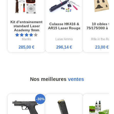
Kit d’entrainement
Culasse HK416 &
10 cibles tir
standard Laser
AR15 Laser Rouge
75/175/300 à 25
Academy 9mm
Mantis
Laser Ammo
Rite in the Rain
285,00 €
296,14 €
23,00 €
Nos meilleures
ventes
-30%