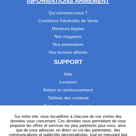
INFORMATIONS ARMEMENT
Qui sommes-nous ?
Conditions Générales de Vente
Mentions légales
Nos magasins
Nos partenaires
Nos bonnes affaires
SUPPORT
Aide
Livraison
Retour et remboursement
Tableau des couleurs
Réduction professionnels
Catalogues
Sur notre site, nous recueillons à chacune de vos visites des
données vous concernant. Ces données nous permettent de vous
Satisfaction Clients
proposer les offres et services les plus pertinents pour vous, ainsi
que de vous adresser, en direct ou via des partenaires, des
communications et publicités personnalisées, tout en mesurant leur