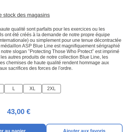
le stock des magasins
haute qualité sont parfaits pour les exercices ou les
ils ont été créés à la demande de notre propre équipe
internationale) ou simplement pour une tenue décontractée
go médaillon ASP Blue Line est magnifiquement sérigraphié
et notre slogan "Protecting Those Who Protect" est imprimé
s autres produits de notre collection Blue Line, les
ces chemises de haute qualité rendent hommage aux
aux sacrifices des forces de l'ordre.
L
XL
2XL
43,00 €
er au panier
Ajouter aux favoris