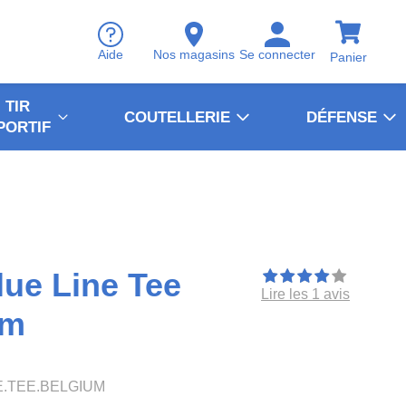
Aide
Nos magasins
Se connecter
Panier
TIR
COUTELLERIE
DÉFENSE
PORTIF
ue Line Tee
Lire les 1 avis
um
E.TEE.BELGIUM