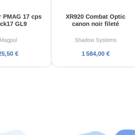
r PMAG 17 cps
XR920 Combat Optic
ck17 GL9
canon noir fileté
Magpul
Shadow Systems
25,50 €
1 584,00 €