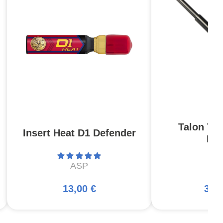
Talon T4
Insert Heat D1 Defender
Bo
ASP
A
13,00 €
307