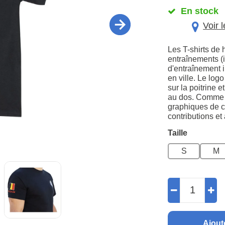
En stock
Voir 
Les T-shirts de 
entraînements (
d'entraînement 
en ville. Le lo
sur la poitrine 
au dos. Comme le
graphiques de 
contributions et 
Taille
S
M
Ajout