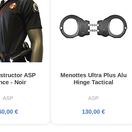
nstructor ASP
Menottes Ultra Plus Alu
nce - Noir
Hinge Tactical
ASP
ASP
60,00 €
130,00 €