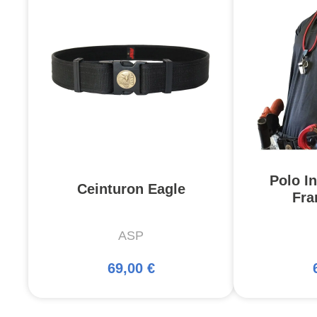
Polo I
Ceinturon Eagle
Fra
ASP
69,00 €