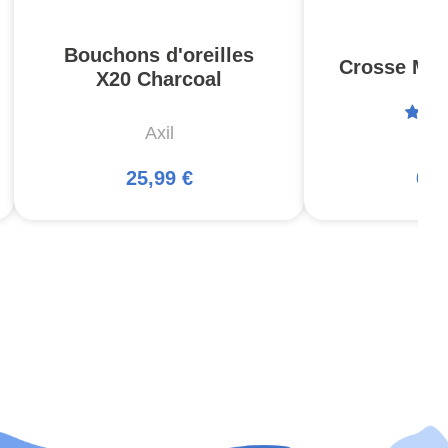
Bouchons d'oreilles
Crosse MOE
X20 Charcoal
Axil
Ma
25,99 €
66,