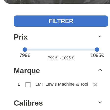
FILTRER
Prix
799€
1095€
799
€ -
1095
€
Marque
LMT Lewis Machine & Tool
L
(
5
)
Calibres