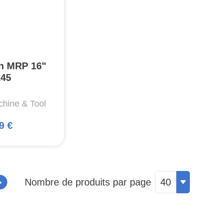
n MRP 16"
x45
hine & Tool
9 €
Nombre de produits par page
40