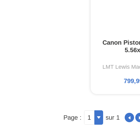
Canon Pisto
5.56
LMT Lewis Mac
799,9
Page :
1
sur 1