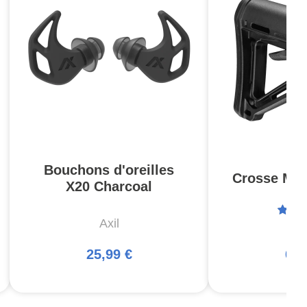
Bouchons d'oreilles
Crosse MOE
X20 Charcoal
Axil
Ma
25,99 €
66,