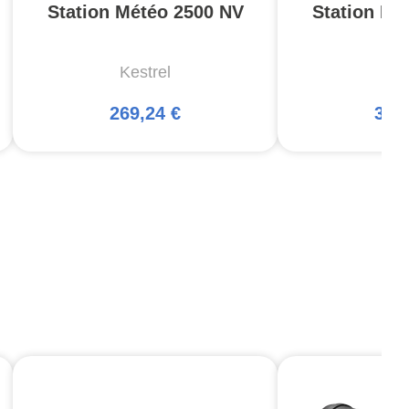
Station Météo 2500 NV
Station Mé
Kestrel
Kes
269,24 €
341