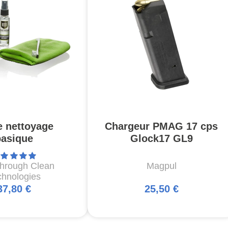
e nettoyage
Chargeur PMAG 17 cps
basique
Glock17 GL9
through Clean
Magpul
chnologies
37,80 €
25,50 €