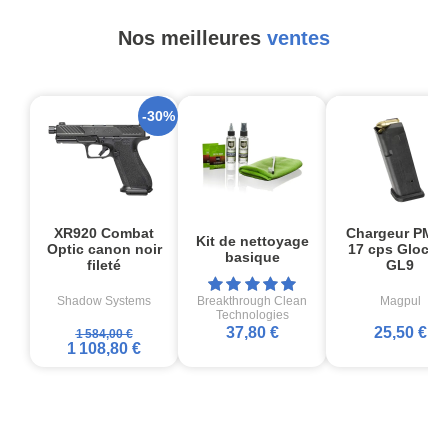
Nos meilleures
ventes
-30%
XR920 Combat
Chargeur PMA
Kit de nettoyage
Optic canon noir
17 cps Glock1
basique
fileté
GL9
Shadow Systems
Breakthrough Clean
Magpul
Technologies
37,80 €
25,50 €
1 584,00 €
1 108,80 €