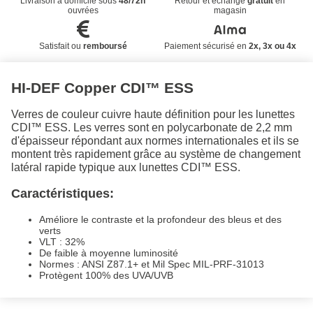
Livraison à domicile sous
48/72h
Retour et échange
gratuit
en
ouvrées
magasin
Satisfait ou
remboursé
Paiement sécurisé en
2x, 3x ou 4x
HI-DEF Copper CDI™ ESS
Verres de couleur cuivre haute définition pour les lunettes
CDI™ ESS. Les verres sont en polycarbonate de 2,2 mm
d'épaisseur répondant aux normes internationales et ils se
montent très rapidement grâce au système de changement
latéral rapide typique aux lunettes CDI™ ESS.
Caractéristiques:
Améliore le contraste et la profondeur des bleus et des
verts
VLT : 32%
De faible à moyenne luminosité
Normes : ANSI Z87.1+ et Mil Spec MIL-PRF-31013
Protègent 100% des UVA/UVB