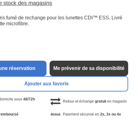
le stock des magasins
gris fumé de rechange pour les lunettes CDI™ ESS. Livré
te microfibre.
une réservation
Me prévenir de sa disponibilité
Ajouter aux favoris
 domicile sous
48/72h
Retour et échange
gratuit
en magasin
remboursé
Paiement sécurisé en
2x, 3x ou 4x