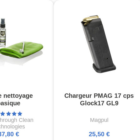
e nettoyage
Chargeur PMAG 17 cps
basique
Glock17 GL9
through Clean
Magpul
chnologies
37,80 €
25,50 €