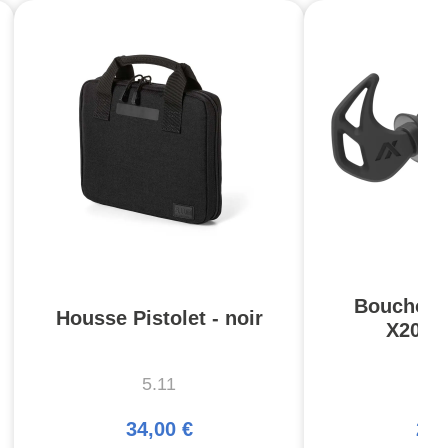
Bouchons 
Housse Pistolet - noir
X20 C
5.11
A
34,00 €
25,