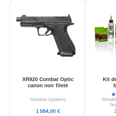
XR920 Combat Optic
Kit d
canon noir fileté
Shadow Systems
Break
Te
1 584,00 €