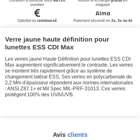
Livraison à domicile sous
48/72h
Retour et échange
gratuit
en
ouvrées
magasin
Satisfait ou
remboursé
Paiement sécurisé en
2x, 3x ou 4x
Verre jaune haute définition pour
lunettes ESS CDI Max
Les verres jaune Haute Définition pour lunettes ESS CDI
Max augmentent significativement le contraste. Les verres
se montent très rapidement grâce au système de
changement latéral ESS. Ses verres en polycarbonate de
2,2 Mm d'épaisseur répondent aux normes internationales
: ANSI Z87.1+ et Mil Spec MIL-PRF-31013. Ces verres
protègent 100% des UVA/UVB.
Avis
clients
#