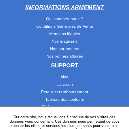
INFORMATIONS ARMEMENT
Qui sommes-nous ?
Conditions Générales de Vente
Mentions légales
Nos magasins
Nos partenaires
Nos bonnes affaires
SUPPORT
Aide
Livraison
Retour et remboursement
Tableau des couleurs
Réduction professionnels
Catalogues
Sur notre site, nous recueillons à chacune de vos visites des
données vous concernant. Ces données nous permettent de vous
Satisfaction Clients
proposer les offres et services les plus pertinents pour vous, ainsi