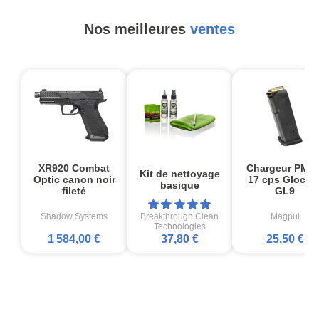
Nos meilleures
ventes
XR920 Combat
Chargeur PMA
Kit de nettoyage
Optic canon noir
17 cps Glock1
basique
fileté
GL9
Shadow Systems
Breakthrough Clean
Magpul
Technologies
1 584,00 €
37,80 €
25,50 €