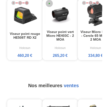
Viseur point vert
Viseur Micro S
Viseur point rouge
Micro HE403C - 2
- Cercle 65 MOA
HE508T RD X2
MOA
2 MOA
Holosun
Holosun
Holosun
460,20 €
265,20 €
334,80 €
Nos meilleures
ventes