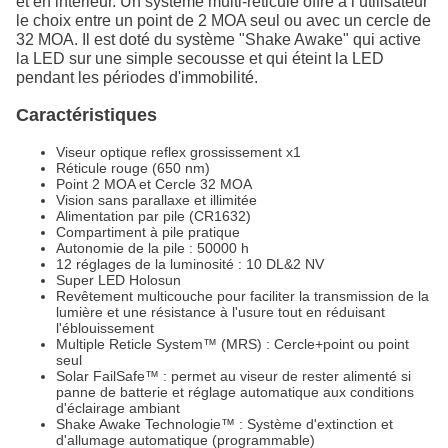
et en intérieur. Un système multi-réticule offre à l’utilisateur
le choix entre un point de 2 MOA seul ou avec un cercle de
32 MOA. Il est doté du système "Shake Awake" qui active
la LED sur une simple secousse et qui éteint la LED
pendant les périodes d'immobilité.
Caractéristiques
Viseur optique reflex grossissement x1
Réticule rouge (650 nm)
Point 2 MOA et Cercle 32 MOA
Vision sans parallaxe et illimitée
Alimentation par pile (CR1632)
Compartiment à pile pratique
Autonomie de la pile : 50000 h
12 réglages de la luminosité : 10 DL&2 NV
Super LED Holosun
Revêtement multicouche pour faciliter la transmission de la
lumière et une résistance à l'usure tout en réduisant
l'éblouissement
Multiple Reticle System™ (MRS) : Cercle+point ou point
seul
Solar FailSafe™ : permet au viseur de rester alimenté si
panne de batterie et réglage automatique aux conditions
d'éclairage ambiant
Shake Awake Technologie™ : Système d'extinction et
d'allumage automatique (programmable)