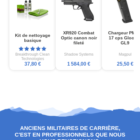
XR920 Combat
Chargeur PMA
Kit de nettoyage
Optic canon noir
17 cps Glock1
basique
fileté
GL9
Breakthrough Clean
Shadow Systems
Magpul
Technologies
37,80 €
1 584,00 €
25,50 €
ANCIENS MILITAIRES DE CARRIÈRE,
C'EST EN PROFESSIONNELS QUE NOUS