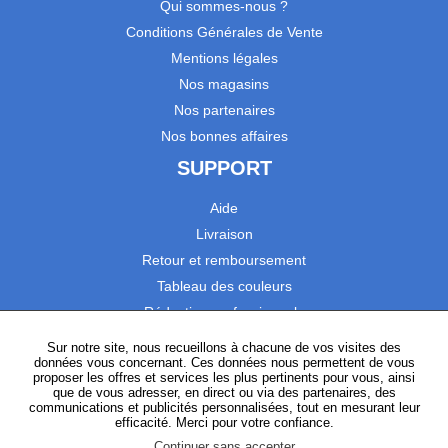
Qui sommes-nous ?
Conditions Générales de Vente
Mentions légales
Nos magasins
Nos partenaires
Nos bonnes affaires
SUPPORT
Aide
Livraison
Retour et remboursement
Tableau des couleurs
Réduction professionnels
Catalogues
Sur notre site, nous recueillons à chacune de vos visites des
données vous concernant. Ces données nous permettent de vous
Satisfaction Clients
proposer les offres et services les plus pertinents pour vous, ainsi
que de vous adresser, en direct ou via des partenaires, des
communications et publicités personnalisées, tout en mesurant leur
SUIVEZ-NOUS
efficacité. Merci pour votre confiance.
Continuer sans accepter