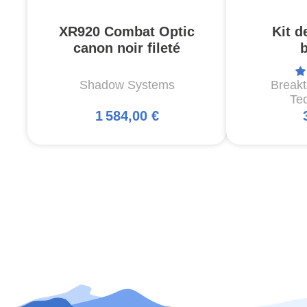
XR920 Combat Optic
Kit d
canon noir fileté
Shadow Systems
Break
Te
1 584,00 €