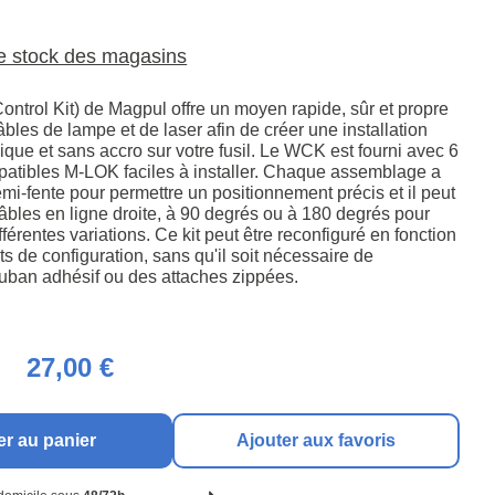
le stock des magasins
ntrol Kit) de Magpul offre un moyen rapide, sûr et propre
âbles de lampe et de laser afin de créer une installation
que et sans accro sur votre fusil. Le WCK est fourni avec 6
tibles M-LOK faciles à installer. Chaque assemblage a
demi-fente pour permettre un positionnement précis et il peut
âbles en ligne droite, à 90 degrés ou à 180 degrés pour
fférentes variations. Ce kit peut être reconfiguré en fonction
 de configuration, sans qu'il soit nécessaire de
ruban adhésif ou des attaches zippées.
27,00 €
er au panier
Ajouter aux favoris