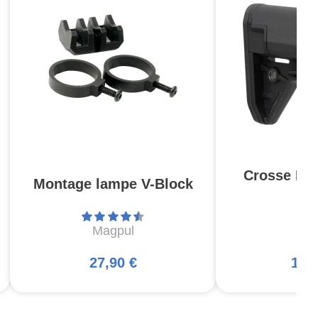
Crosse MO
Montage lampe V-Block
S
Magpul
Ma
27,90 €
129