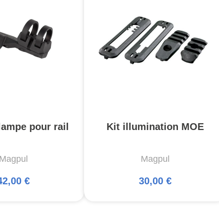
lampe pour rail
Kit illumination MOE
Magpul
Magpul
42,00 €
30,00 €