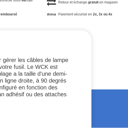
 domicile sous
48/72h
Retour et échange
gratuit
en magasin
remboursé
Paiement sécurisé en
2x, 3x ou 4x
r gérer les câbles de lampe
votre fusil. Le WCK est
age a la taille d'une demi-
n ligne droite, à 90 degrés
nfiguré en fonction des
an adhésif ou des attaches