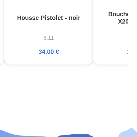
Bouchons 
Housse Pistolet - noir
X20 C
5.11
A
34,00 €
25,