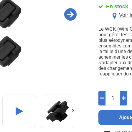
En stock
Voir 
Le WCK (Wire Co
pour gérer les c
plus aérodynami
ensembles compa
la taille d'une 
acheminer les c
s'adapter aux di
des changements
réappliquer du 
Ajout