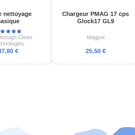
e nettoyage
Chargeur PMAG 17 cps
basique
Glock17 GL9
through Clean
Magpul
chnologies
37,80 €
25,50 €