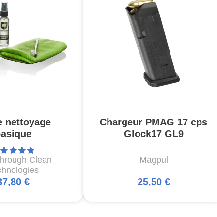
e nettoyage
Chargeur PMAG 17 cps
basique
Glock17 GL9
through Clean
Magpul
chnologies
37,80 €
25,50 €