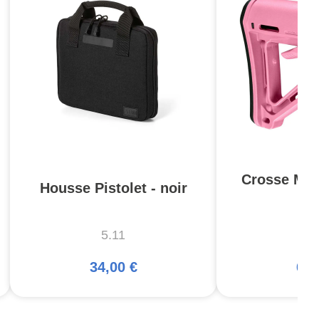
Crosse MOE
Housse Pistolet - noir
- 
5.11
Ma
34,00 €
66,