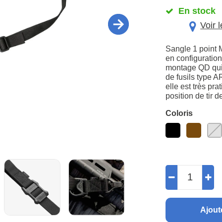
En stock
Voir 
Sangle 1 point 
en configuration 
montage QD qui 
de fusils type 
elle est très pr
position de tir d
Coloris
Ajout