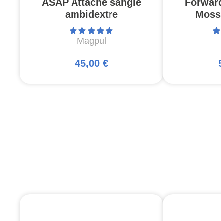
ASAP Attache sangle
Forwar
ambidextre
Moss
Magpul
45,00 €