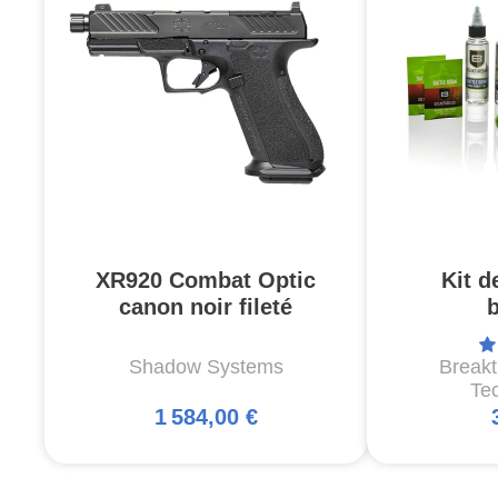
XR920 Combat Optic
Kit d
canon noir fileté
Shadow Systems
Break
Te
1 584,00 €