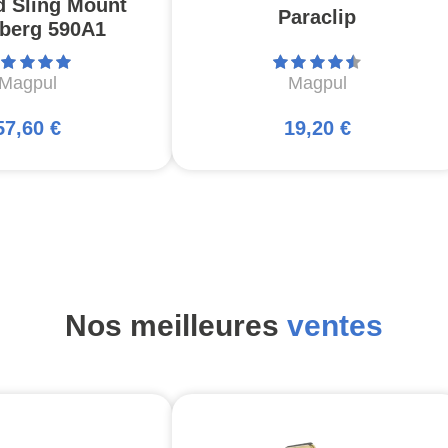
d Sling Mount
Paraclip
berg 590A1
Magpul
Magpul
57,60 €
19,20 €
Nos meilleures
ventes