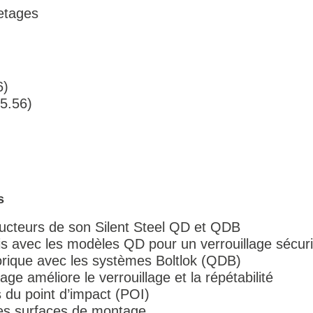
letages
6)
5.56)
s
ucteurs de son Silent Steel QD et QDB
uis avec les modèles QD pour un verrouillage sécur
 torique avec les systèmes Boltlok (QDB)
tage améliore le verrouillage et la répétabilité
 du point d’impact (POI)
des surfaces de montage