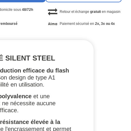
 domicile sous
48/72h
Retour et échange
gratuit
en magasin
remboursé
Paiement sécurisé en
2x, 3x ou 4x
É SILENT STEEL
duction efficace du flash
 Son design de type A1
té en utilisation.
polyvalence
et une
ct ne nécessite aucune
fficace.
résistance élevée à la
mite l’encrassement et permet