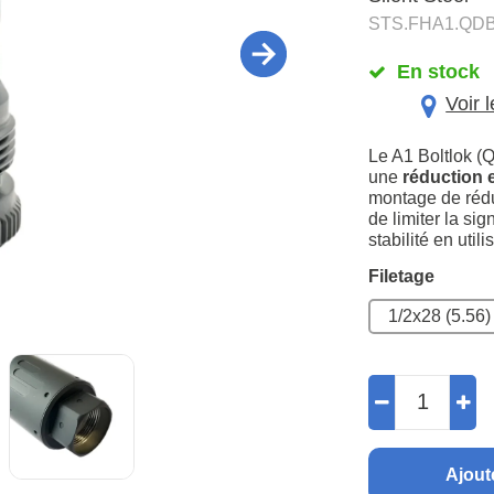
STS.FHA1.QD
En stock
Voir 
Le A1 Boltlok (Q
une
réduction e
montage de rédu
de limiter la si
stabilité en utili
Filetage
1/2x28 (5.56)
Ajout