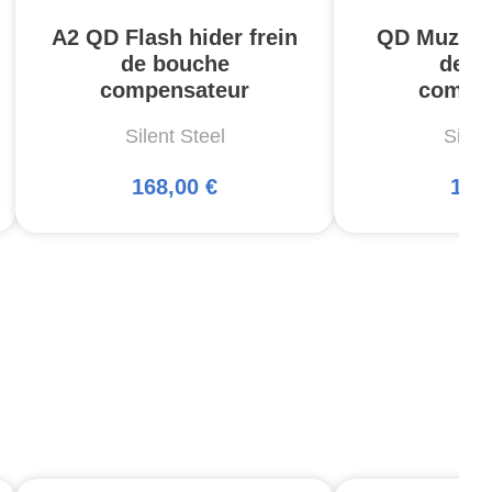
A2 QD Flash hider frein
QD Muzzle 
de bouche
de b
compensateur
compe
Silent Steel
Silen
168,00 €
168