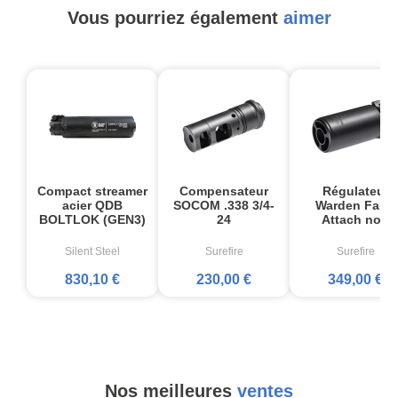
Vous pourriez également
aimer
Compact streamer
Compensateur
Régulateur
acier QDB
SOCOM .338 3/4-
Warden Fast-
BOLTLOK (GEN3)
24
Attach noir
Silent Steel
Surefire
Surefire
830,10 €
230,00 €
349,00 €
Nos meilleures
ventes