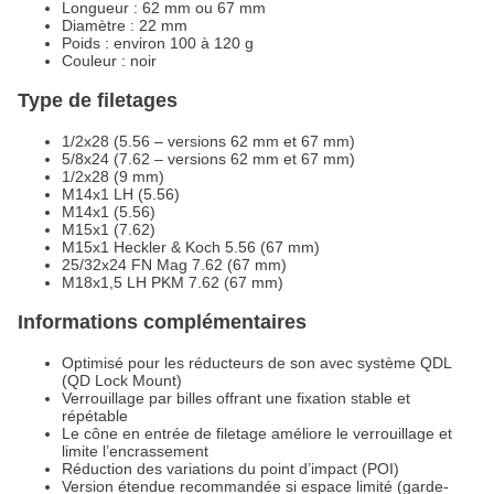
Longueur : 62 mm ou 67 mm
Diamètre : 22 mm
Poids : environ 100 à 120 g
Couleur : noir
Type de filetages
1/2x28 (5.56 – versions 62 mm et 67 mm)
5/8x24 (7.62 – versions 62 mm et 67 mm)
1/2x28 (9 mm)
M14x1 LH (5.56)
M14x1 (5.56)
M15x1 (7.62)
M15x1 Heckler & Koch 5.56 (67 mm)
25/32x24 FN Mag 7.62 (67 mm)
M18x1,5 LH PKM 7.62 (67 mm)
Informations complémentaires
Optimisé pour les réducteurs de son avec système QDL
(QD Lock Mount)
Verrouillage par billes offrant une fixation stable et
répétable
Le cône en entrée de filetage améliore le verrouillage et
limite l’encrassement
Réduction des variations du point d’impact (POI)
Version étendue recommandée si espace limité (garde-