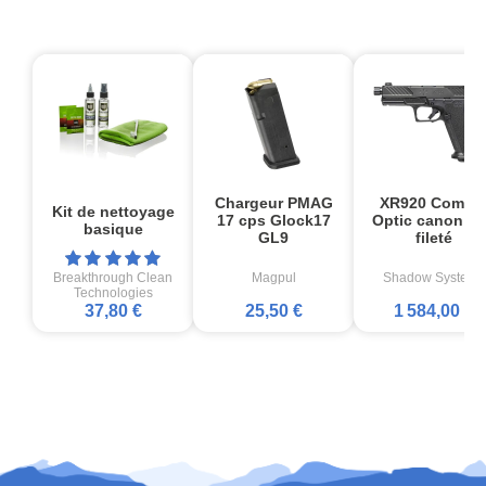
Chargeur PMAG
XR920 Comba
Kit de nettoyage
17 cps Glock17
Optic canon no
basique
GL9
fileté
Breakthrough Clean
Magpul
Shadow Systems
Technologies
37,80 €
25,50 €
1 584,00 €