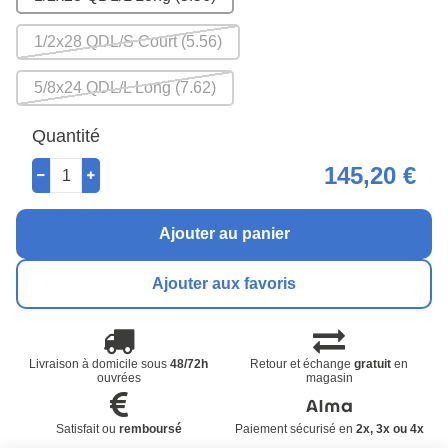
1/2x28 QDL/S Court (5.56)
5/8x24 QDL/L Long (7.62)
Quantité
145,20 €
Ajouter au panier
Ajouter aux favoris
Livraison à domicile sous
48/72h
Retour et échange
gratuit
en
ouvrées
magasin
Satisfait ou
remboursé
Paiement sécurisé en
2x, 3x ou 4x