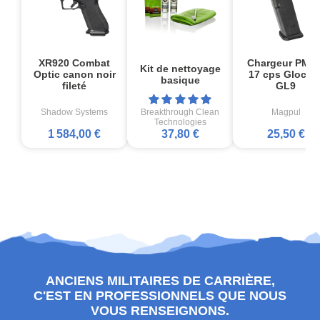
XR920 Combat
Chargeur PMA
Kit de nettoyage
Optic canon noir
17 cps Glock1
basique
fileté
GL9
Shadow Systems
Breakthrough Clean
Magpul
Technologies
1 584,00 €
37,80 €
25,50 €
ANCIENS MILITAIRES DE CARRIÈRE,
C'EST EN PROFESSIONNELS QUE NOUS
VOUS RENSEIGNONS.