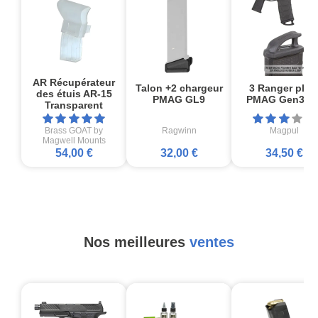
AR Récupérateur
Talon +2 chargeur
3 Ranger plat
des étuis AR-15
PMAG GL9
PMAG Gen3 M
Transparent
Brass GOAT by
Ragwinn
Magpul
Magwell Mounts
54,00 €
32,00 €
34,50 €
Nos meilleures
ventes