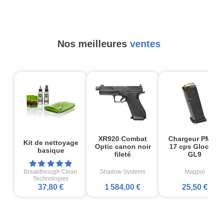
Nos meilleures
ventes
XR920 Combat
Chargeur PMA
Kit de nettoyage
Optic canon noir
17 cps Glock1
basique
fileté
GL9
Breakthrough Clean
Shadow Systems
Magpul
Technologies
37,80 €
1 584,00 €
25,50 €