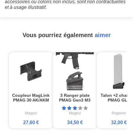
accessoires ou coloris non inclus, sont non contractuelles
et à usage illustratif.
Vous pourriez également
aimer
Coupleur MagLink
3 Ranger plate
Talon +2 charge
PMAG 30 AK/AKM
PMAG Gen3 M3
PMAG GL9
Magpul
Magpul
Ragwinn
27,60 €
34,50 €
32,00 €