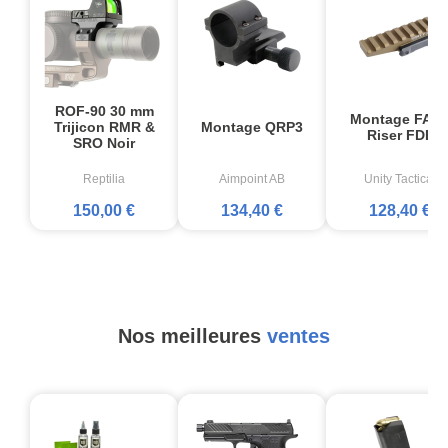
ROF-90 30 mm
Montage FAS
Trijicon RMR &
Montage QRP3
Riser FDE
SRO Noir
Reptilia
Aimpoint AB
Unity Tactical
150,00 €
134,40 €
128,40 €
Nos meilleures
ventes