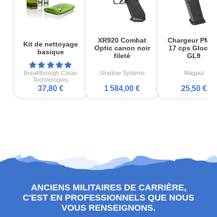
XR920 Combat
Chargeur PMA
Kit de nettoyage
Optic canon noir
17 cps Glock1
basique
fileté
GL9
Breakthrough Clean
Shadow Systems
Magpul
Technologies
37,80 €
1 584,00 €
25,50 €
ANCIENS MILITAIRES DE CARRIÈRE,
C'EST EN PROFESSIONNELS QUE NOUS
VOUS RENSEIGNONS.