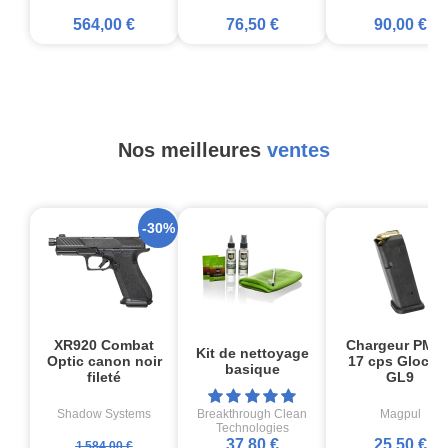
564,00 €
76,50 €
90,00 €
Nos meilleures
ventes
-30%
XR920 Combat
Chargeur PMA
Kit de nettoyage
Optic canon noir
17 cps Glock1
basique
fileté
GL9
Shadow Systems
Breakthrough Clean
Magpul
Technologies
37,80 €
25,50 €
1 584,00 €