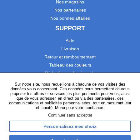
Nos magasins
Nos partenaires
Nos bonnes affaires
SUPPORT
Aide
Livraison
Retour et remboursement
Tableau des couleurs
Réduction professionnels
Catalogues
Sur notre site, nous recueillons à chacune de vos visites des
données vous concernant. Ces données nous permettent de vous
Satisfaction Clients
proposer les offres et services les plus pertinents pour vous, ainsi
que de vous adresser, en direct ou via des partenaires, des
communications et publicités personnalisées, tout en mesurant leur
SUIVEZ-NOUS
efficacité. Merci pour votre confiance.
Continuer sans accepter
Personnalisez mes choix
Instagram
TikTok
Facebook
YouTube
LinkedIn