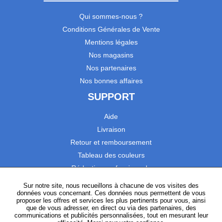
Qui sommes-nous ?
Conditions Générales de Vente
Mentions légales
Nos magasins
Nos partenaires
Nos bonnes affaires
SUPPORT
Aide
Livraison
Retour et remboursement
Tableau des couleurs
Réduction professionnels
Catalogues
Sur notre site, nous recueillons à chacune de vos visites des
données vous concernant. Ces données nous permettent de vous
Satisfaction Clients
proposer les offres et services les plus pertinents pour vous, ainsi
que de vous adresser, en direct ou via des partenaires, des
communications et publicités personnalisées, tout en mesurant leur
SUIVEZ-NOUS