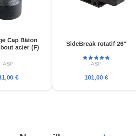
ge Cap Bâton
SideBreak rotatif 26"
out acier (F)
ASP
ASP
31,00 €
101,00 €