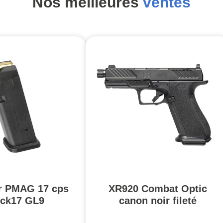
Nos meilleures
ventes
r PMAG 17 cps
XR920 Combat Optic
ck17 GL9
canon noir fileté