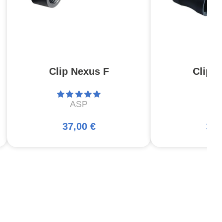
Clip Nexus F
Clip 
ASP
A
37,00 €
37,