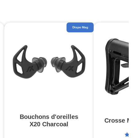
Dispo Mag
Bouchons d'oreilles
Crosse MOE
X20 Charcoal