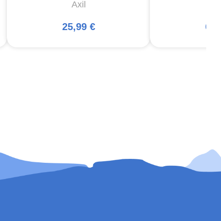
Axil
Ma
25,99 €
66,