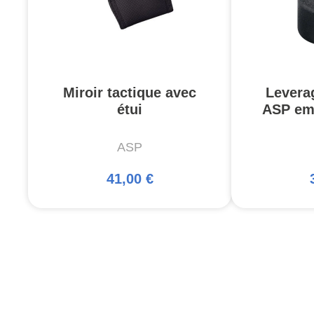
Miroir tactique avec
Levera
étui
ASP emb
ASP
41,00 €