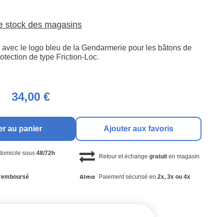
le stock des magasins
 avec le logo bleu de la Gendarmerie pour les bâtons de
otection de type Friction-Loc.
34,00 €
er au panier
Ajouter aux favoris
 domicile sous
48/72h
Retour et échange
gratuit
en magasin
remboursé
Paiement sécurisé en
2x, 3x ou 4x