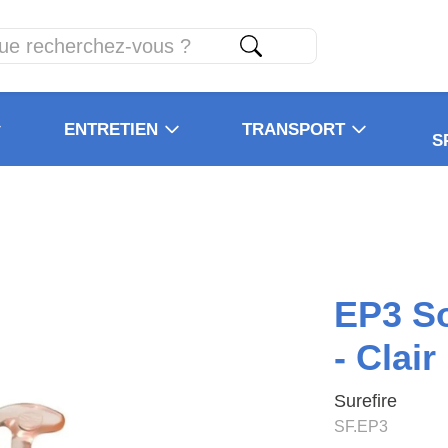
ENTRETIEN
TRANSPORT
S
EP3 S
- Clair
Surefire
SF.EP3