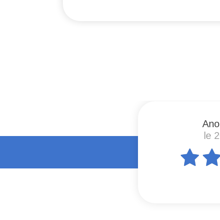
#
Ano
le 