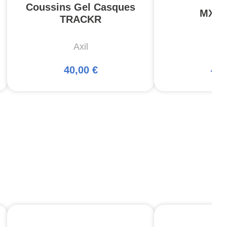
Coussins Gel Casques
MX P
TRACKR
Axil
A
40,00 €
44,