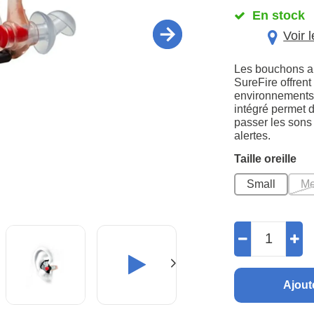
En stock
Voir 
Les bouchons an
SureFire offrent
environnements t
intégré permet d
passer les sons
alertes.
Taille oreille
Small
M
Ajout