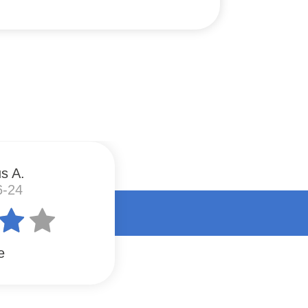
s A.
6-24
e