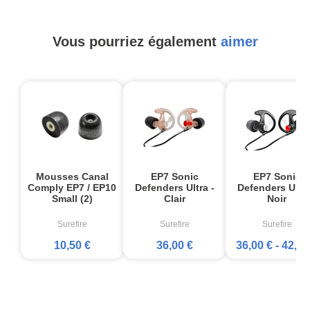
Vous pourriez également
aimer
Mousses Canal
EP7 Sonic
EP7 Sonic
Comply EP7 / EP10
Defenders Ultra -
Defenders Ultra
Small (2)
Clair
Noir
Surefire
Surefire
Surefire
10,50 €
36,00 €
36,00 €
-
42,00