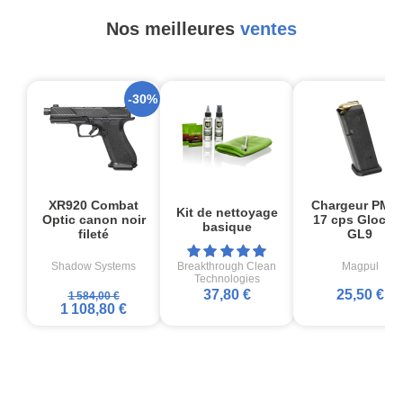
Nos meilleures
ventes
-30%
XR920 Combat
Chargeur PMA
Kit de nettoyage
Optic canon noir
17 cps Glock1
basique
fileté
GL9
Shadow Systems
Breakthrough Clean
Magpul
Technologies
37,80 €
25,50 €
1 584,00 €
1 108,80 €