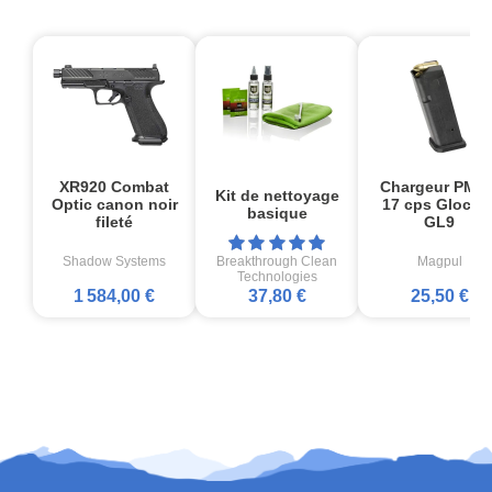
XR920 Combat
Chargeur PMA
Kit de nettoyage
Optic canon noir
17 cps Glock1
basique
fileté
GL9
Shadow Systems
Breakthrough Clean
Magpul
Technologies
1 584,00 €
37,80 €
25,50 €