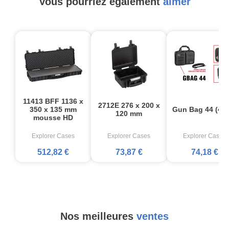
Vous pourriez également
aimer
11413 BFF 1136 x
2712E 276 x 200 x
350 x 135 mm
Gun Bag 44 (44
120 mm
mousse HD
Explorer Cases
Explorer Cases
Explorer Cases
512,82 €
73,87 €
74,18 €
Nos meilleures
ventes