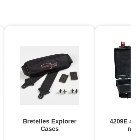
Bretelles Explorer
4209E 420
Cases
mm 