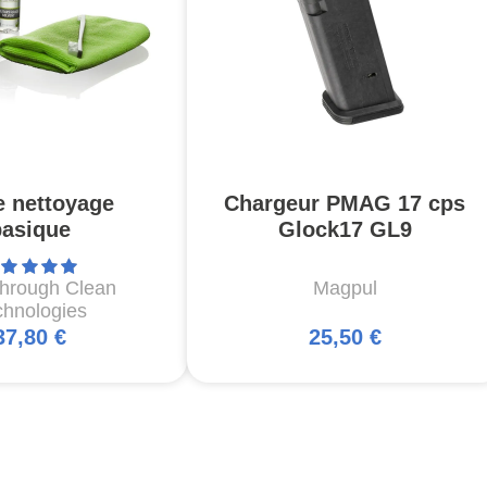
e nettoyage
Chargeur PMAG 17 cps
basique
Glock17 GL9
through Clean
Magpul
chnologies
37,80 €
25,50 €