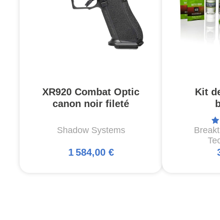
XR920 Combat Optic
Kit d
canon noir fileté
Shadow Systems
Break
Te
1 584,00 €