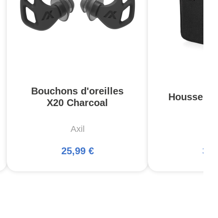
Bouchons d'oreilles
Housse Pis
X20 Charcoal
Axil
5
25,99 €
34,