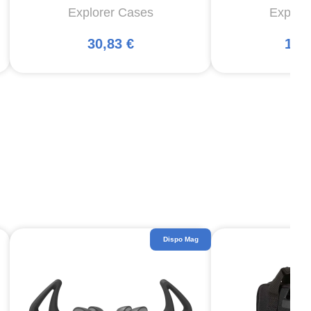
Explorer Cases
Explor
30,83 €
114
Dispo Mag