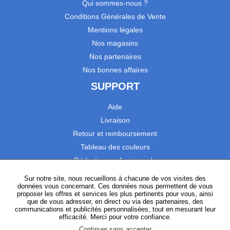
Qui sommes-nous ?
Conditions Générales de Vente
Mentions légales
Nos magasins
Nos partenaires
Nos bonnes affaires
SUPPORT
Aide
Livraison
Retour et remboursement
Tableau des couleurs
Réduction professionnels
Catalogues
Sur notre site, nous recueillons à chacune de vos visites des
données vous concernant. Ces données nous permettent de vous
Satisfaction Clients
proposer les offres et services les plus pertinents pour vous, ainsi
que de vous adresser, en direct ou via des partenaires, des
communications et publicités personnalisées, tout en mesurant leur
SUIVEZ-NOUS
efficacité. Merci pour votre confiance.
Continuer sans accepter