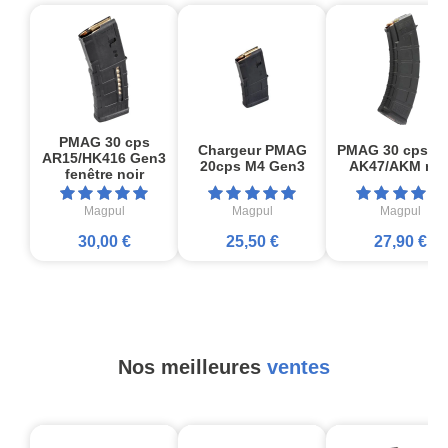
PMAG 30 cps
Chargeur PMAG
PMAG 30 cps M
AR15/HK416 Gen3
20cps M4 Gen3
AK47/AKM noi
fenêtre noir
Magpul
Magpul
Magpul
30,00 €
25,50 €
27,90 €
Nos meilleures
ventes