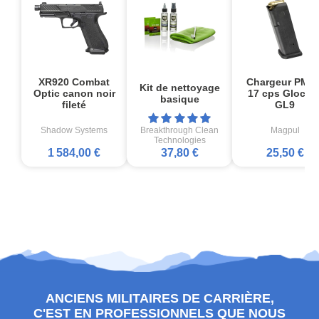
XR920 Combat
Chargeur PMA
Kit de nettoyage
Optic canon noir
17 cps Glock1
basique
fileté
GL9
Shadow Systems
Breakthrough Clean
Magpul
Technologies
1 584,00 €
37,80 €
25,50 €
ANCIENS MILITAIRES DE CARRIÈRE,
C'EST EN PROFESSIONNELS QUE NOUS